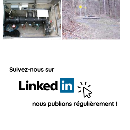
⦿ Gestion des déchets
Suivez-
nous
sur
Linkedin
!