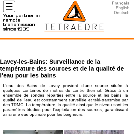
Français
☰
English
Deutsch
Your partner in
remote
MARCHÉS
transmission
since 1999
ET
APPLICATIONS
⦿ Hydrogéologie
⦿ Compteurs / sondes compatibles avec Tetraedre
⦿ Tous les produits en location
⦿ Téléchargements, Download
⦿ Nous contacter
⦿ Mesure de Radon et de CO2
⦿ Tous les produits
⦿ Location Fluorimètre / Fluorometer
⦿ Documentation
⦿ Nos partenaires
PRODUITS
⦿ Géotechnique
⦿ TRMC-19-F 4G
⦿ Location / Rental TRMC-Tube 4G
⦿ Developer's corner
Lavey-les-Bains: Surveillance de la
⦿ Nos activités pour l'Eau
⦿ TRMC-5-K 4G
⦿ Location / Rental Radar Vega
⦿ UNIX timestamp
LOCATIONS
température des sources et de la qualité de
⦿ Distribution/Sectorisation d'Eau
⦿ TRMC-1 wM-Bus OMS 4G
⦿ Rental TPM-1 Pressure Mobile
⦿ XML
l'eau pour les bains
⦿ Lecture des compteurs d'Eau
⦿ ... (plus)
⦿ Outils de calcul
RESSOURCES
⦿ Surveillance et pression du réseau d'Eau
L'eau des Bains de Lavey provient d'une source située à
⦿ Production d'Eau
quelques centaines de mètres du centre thermal. Grâce à un
CONTACT
ensemble de sondes réparties entre la source et les bains, la
⦿ Nos activités pour le Gaz
qualité de l'eau est constamment surveillée et télé-transmise par
⦿ Lecture des compteurs de Gaz
des TRMC. La température, la qualité ainsi que le niveau sont les
⦿ Surveillance du réseau du Gaz
paramètres étudiés pour l'exploitation des sources, garantissant
ainsi une eau optimale pour les baigneurs.
⦿ Lecture des correcteurs de Gaz
⦿ Distribution de gaz
⦿ Mesure environnementale