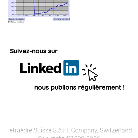
Tetraèdre Suisse S.à.r.l. Company, Switzerland