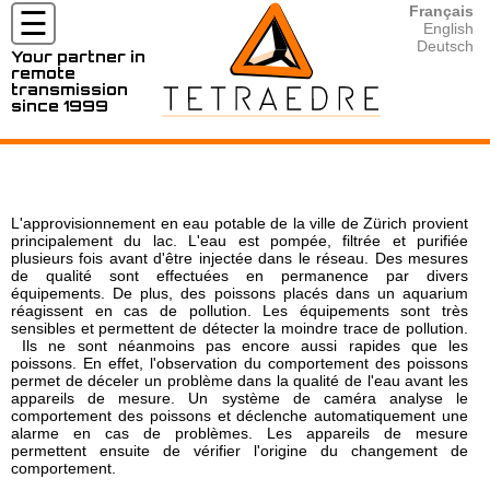
Français
☰
English
Deutsch
Your partner in
remote
MARCHÉS
transmission
since 1999
ET
APPLICATIONS
⦿ Hydrogéologie
⦿ Compteurs / sondes compatibles avec Tetraedre
⦿ Tous les produits en location
⦿ Téléchargements, Download
⦿ Nous contacter
⦿ Mesure de Radon et de CO2
⦿ Tous les produits
⦿ Location Fluorimètre / Fluorometer
⦿ Documentation
⦿ Nos partenaires
PRODUITS
⦿ Géotechnique
⦿ TRMC-19-F 4G
⦿ Location / Rental TRMC-Tube 4G
⦿ Developer's corner
L'approvisionnement en eau potable de la ville de Zürich provient
⦿ Nos activités pour l'Eau
⦿ TRMC-5-K 4G
⦿ Location / Rental Radar Vega
⦿ UNIX timestamp
principalement du lac. L'eau est pompée, filtrée et purifiée
LOCATIONS
⦿ Distribution/Sectorisation d'Eau
⦿ TRMC-1 wM-Bus OMS 4G
⦿ Rental TPM-1 Pressure Mobile
⦿ XML
plusieurs fois avant d'être injectée dans le réseau. Des mesures
de qualité sont effectuées en permanence par divers
⦿ Lecture des compteurs d'Eau
⦿ ... (plus)
⦿ Outils de calcul
équipements. De plus, des poissons placés dans un aquarium
RESSOURCES
⦿ Surveillance et pression du réseau d'Eau
réagissent en cas de pollution. Les équipements sont très
⦿ Production d'Eau
sensibles et permettent de détecter la moindre trace de pollution.
CONTACT
Ils ne sont néanmoins pas encore aussi rapides que les
⦿ Nos activités pour le Gaz
poissons. En effet, l'observation du comportement des poissons
⦿ Lecture des compteurs de Gaz
permet de déceler un problème dans la qualité de l'eau avant les
appareils de mesure. Un système de caméra analyse le
⦿ Surveillance du réseau du Gaz
comportement des poissons et déclenche automatiquement une
⦿ Lecture des correcteurs de Gaz
alarme en cas de problèmes. Les appareils de mesure
⦿ Distribution de gaz
permettent ensuite de vérifier l'origine du changement de
comportement.
⦿ Mesure environnementale