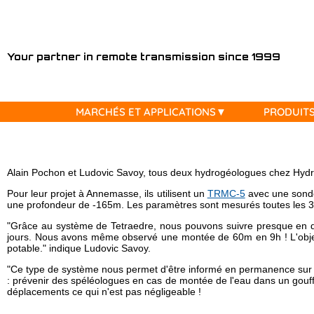
MARCHÉS
Your partner in remote transmission since 1999
ET
APPLICATIONS
MARCHÉS ET APPLICATIONS
PRODUIT
PRODUITS
⦿ Hydrogéologie
⦿ Compteurs / sondes compatibles avec Tetraedre
⦿ Tous les produits en location
⦿ Téléchargements, Download
⦿ Nous contacter
⦿ Mesure de Radon et de CO2
⦿ Tous les produits
⦿ Location Fluorimètre / Fluorometer
⦿ Documentation
⦿ Nos partenaires
LOCATIONS
⦿ Géotechnique
⦿ TRMC-19-F 4G
⦿ Location / Rental TRMC-Tube 4G
⦿ Developer's corner
Alain Pochon et Ludovic Savoy, tous deux hydrogéologues chez Hydro
⦿ Nos activités pour l'Eau
⦿ TRMC-5-K 4G
⦿ Location / Rental Radar Vega
⦿ UNIX timestamp
RESSOURCES
⦿ Distribution/Sectorisation d'Eau
⦿ TRMC-1 wM-Bus OMS 4G
⦿ Rental TPM-1 Pressure Mobile
⦿ XML
Pour leur projet à Annemasse, ils utilisent un
TRMC-5
avec une sonde 
une profondeur de -165m. Les paramètres sont mesurés toutes les 30
⦿ Lecture des compteurs d'Eau
⦿ ... (plus)
⦿ Outils de calcul
CONTACT
⦿ Surveillance et pression du réseau d'Eau
"Grâce au système de Tetraedre, nous pouvons suivre presque en di
jours. Nous avons même observé une montée de 60m en 9h ! L'objectif
⦿ Production d'Eau
potable." indique Ludovic Savoy.
⦿ Nos activités pour le Gaz
"Ce type de système nous permet d'être informé en permanence sur le
⦿ Lecture des compteurs de Gaz
: prévenir des spéléologues en cas de montée de l'eau dans un gouffr
⦿ Surveillance du réseau du Gaz
déplacements ce qui n'est pas négligeable !
⦿ Lecture des correcteurs de Gaz