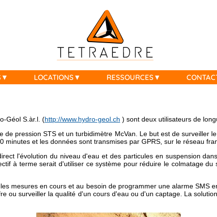
S
LOCATIONS
RESSOURCES
CONTAC
-Géol S.àr.l. (
http://www.hydro-geol.ch
) sont deux utilisateurs de lon
de pression STS et un turbidimètre McVan. Le but est de surveiller le
 minutes et les données sont transmises par GPRS, sur le réseau franç
rect l'évolution du niveau d'eau et des particules en suspension da
 à terme serait d'utiliser ce système pour réduire le colmatage du sy
s mesures en cours et au besoin de programmer une alarme SMS en cas 
e ou surveiller la qualité d'un cours d'eau ou d'un captage. La solut