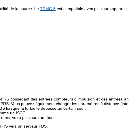
rbidité de la source. Le
TRMC-5
est compatible avec plusieurs appareils d
S possédant des entrées compteurs d'impulsion et des entrées anal
GPRS. Vous pouvez également changer les paramètres à distance (inter
S lorsque la turbidité dépasse un certain seuil.
comme un ISCO.
 mois, voire plusieurs années.
 GPRS vers un serveur TDS.