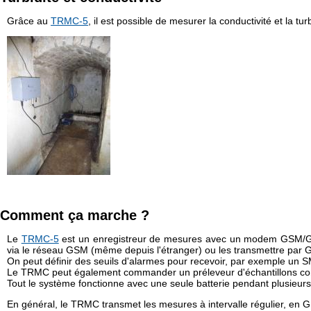
⦿ Distribution de gaz
⦿ Mesure environnementale
Grâce au
TRMC-5
, il est possible de mesurer la conductivité et la tu
Suivez-
nous
⦿ Gestion des déchets
sur
Linkedin
!
Comment ça marche ?
Le
TRMC-5
est un enregistreur de mesures avec un modem GSM/GPR
via le réseau GSM (même depuis l'étranger) ou les transmettre par 
On peut définir des seuils d'alarmes pour recevoir, par exemple un SM
Le TRMC peut également commander un préleveur d'échantillons 
Tout le système fonctionne avec une seule batterie pendant plusieurs
En général, le TRMC transmet les mesures à intervalle régulier, en