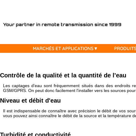
MARCHÉS
Your partner in remote transmission since 1999
ET
APPLICATIONS
MARCHÉS ET APPLICATIONS
PRODUIT
PRODUITS
⦿ Hydrogéologie
⦿ Compteurs / sondes compatibles avec Tetraedre
⦿ Tous les produits en location
⦿ Téléchargements, Download
⦿ Nous contacter
⦿ Mesure de Radon et de CO2
⦿ Tous les produits
⦿ Location Fluorimètre / Fluorometer
⦿ Documentation
⦿ Nos partenaires
LOCATIONS
⦿ Géotechnique
⦿ TRMC-19-F 4G
⦿ Location / Rental TRMC-Tube 4G
⦿ Developer's corner
Contrôle de la qualité et la quantité de l'eau
⦿ Nos activités pour l'Eau
⦿ TRMC-5-K 4G
⦿ Location / Rental Radar Vega
⦿ UNIX timestamp
RESSOURCES
⦿ Distribution/Sectorisation d'Eau
⦿ TRMC-1 wM-Bus OMS 4G
⦿ Rental TPM-1 Pressure Mobile
⦿ XML
Les captages d'eau sont fréquemment situés dans des endroits recu
⦿ Lecture des compteurs d'Eau
⦿ ... (plus)
⦿ Outils de calcul
GSM/GPRS. On peut donc facilement l'installer vers les sources pour m
CONTACT
⦿ Surveillance et pression du réseau d'Eau
Niveau et débit d'eau
⦿ Production d'Eau
⦿ Nos activités pour le Gaz
Il est indispensable de connaître avec précision le débit de vos so
vous pouvez ainsi connaître le débit de la source et la température de
⦿ Lecture des compteurs de Gaz
⦿ Surveillance du réseau du Gaz
⦿ Lecture des correcteurs de Gaz
Turbidité et conductivité