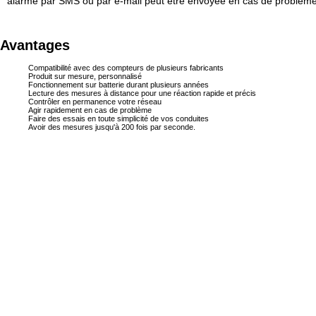
alarme par SMS ou par e-mail peut être envoyée en cas de problème
Avantages
Compatibilité avec des compteurs de plusieurs fabricants
Produit sur mesure, personnalisé
Fonctionnement sur batterie durant plusieurs années
Lecture des mesures à distance pour une réaction rapide et précis
Contrôler en permanence votre réseau
Agir rapidement en cas de problème
Faire des essais en toute simplicité de vos conduites
Avoir des mesures jusqu'à 200 fois par seconde.