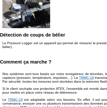
⦿ Distribution de gaz
⦿ Mesure environnementale
Suivez-
nous
⦿ Gestion des déchets
sur
Linkedin
!
Détection de coups de bélier
Le Pressure Logger est un appareil qui permet de mesurer la pressi
bélier).
Comment ça marche ?
Nos systèmes sont tous basés sur notre enregistreur de données, 
capteurs (pression, température, impulsion,...). Le
TRMC-19
transmet
Par sécurité, toutes les mesures sont stockées dans la mémoire fla
Si le client souhaite une protection ATEX, l'ensemble est monté dan
pour mettre en place votre réseau de télémesure.
Le
TRMC-19
est adaptable selon vos besoins. En effet, il est p
convenance, envoyer une ou plusieurs transmissions des données par 