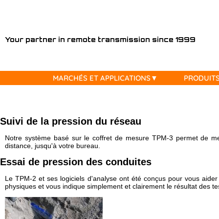
MARCHÉS
Your partner in remote transmission since 1999
ET
APPLICATIONS
MARCHÉS ET APPLICATIONS
PRODUIT
PRODUITS
⦿ Hydrogéologie
⦿ Compteurs / sondes compatibles avec Tetraedre
⦿ Tous les produits en location
⦿ Téléchargements, Download
⦿ Nous contacter
⦿ Mesure de Radon et de CO2
⦿ Tous les produits
⦿ Location Fluorimètre / Fluorometer
⦿ Documentation
⦿ Nos partenaires
LOCATIONS
⦿ Géotechnique
⦿ TRMC-19-F 4G
⦿ Location / Rental TRMC-Tube 4G
⦿ Developer's corner
Suivi de la pression du réseau
⦿ Nos activités pour l'Eau
⦿ TRMC-5-K 4G
⦿ Location / Rental Radar Vega
⦿ UNIX timestamp
RESSOURCES
⦿ Distribution/Sectorisation d'Eau
⦿ TRMC-1 wM-Bus OMS 4G
⦿ Rental TPM-1 Pressure Mobile
⦿ XML
Notre système basé sur le coffret de mesure TPM-3 permet de mesu
⦿ Lecture des compteurs d'Eau
⦿ ... (plus)
⦿ Outils de calcul
distance, jusqu'à votre bureau.
CONTACT
⦿ Surveillance et pression du réseau d'Eau
Essai de pression des conduites
⦿ Production d'Eau
⦿ Nos activités pour le Gaz
Le TPM-2 et ses logiciels d'analyse ont été conçus pour vous aider 
physiques et vous indique simplement et clairement le résultat des te
⦿ Lecture des compteurs de Gaz
⦿ Surveillance du réseau du Gaz
⦿ Lecture des correcteurs de Gaz