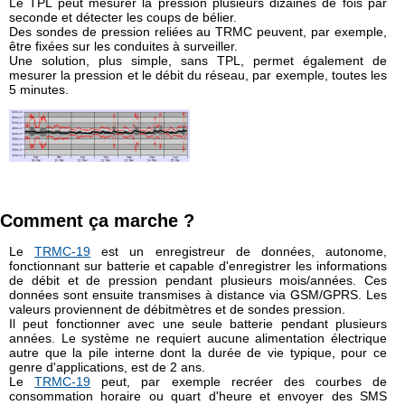
Le TPL peut mesurer la pression plusieurs dizaines de fois par
⦿ Gestion des déchets
seconde et détecter les coups de bélier.
Suivez-
Des sondes de pression reliées au TRMC peuvent, par exemple,
nous
être fixées sur les conduites à surveiller.
sur
Linkedin
Une solution, plus simple, sans TPL, permet également de
!
mesurer la pression et le débit du réseau, par exemple, toutes les
5 minutes.
Comment ça marche ?
Le
TRMC-19
est un enregistreur de données, autonome,
fonctionnant sur batterie et capable d'enregistrer les informations
de débit et de pression pendant plusieurs mois/années. Ces
données sont ensuite transmises à distance via GSM/GPRS. Les
valeurs proviennent de débitmètres et de sondes pression.
Il peut fonctionner avec une seule batterie pendant plusieurs
années. Le système ne requiert aucune alimentation électrique
autre que la pile interne dont la durée de vie typique, pour ce
genre d'applications, est de 2 ans.
Le
TRMC-19
peut, par exemple recréer des courbes de
consommation horaire ou quart d'heure et envoyer des SMS