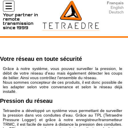
Français
☰
English
Deutsch
Your partner in
remote
MARCHÉS
transmission
since 1999
ET
APPLICATIONS
⦿ Hydrogéologie
⦿ Compteurs / sondes compatibles avec Tetraedre
⦿ Tous les produits en location
⦿ Téléchargements, Download
⦿ Nous contacter
⦿ Mesure de Radon et de CO2
⦿ Tous les produits
⦿ Location Fluorimètre / Fluorometer
⦿ Documentation
⦿ Nos partenaires
PRODUITS
⦿ Géotechnique
⦿ TRMC-19-F 4G
⦿ Location / Rental TRMC-Tube 4G
⦿ Developer's corner
Votre réseau en toute sécurité
⦿ Nos activités pour l'Eau
⦿ TRMC-5-K 4G
⦿ Location / Rental Radar Vega
⦿ UNIX timestamp
LOCATIONS
⦿ Distribution/Sectorisation d'Eau
⦿ TRMC-1 wM-Bus OMS 4G
⦿ Rental TPM-1 Pressure Mobile
⦿ XML
Grâce à notre système, vous pouvez surveiller la pression, le
⦿ Lecture des compteurs d'Eau
⦿ ... (plus)
⦿ Outils de calcul
débit de votre réseau d'eau mais également détecter les coups
RESSOURCES
de bélier. Ainsi vous contrôlez l'ensemble du réseau.
⦿ Surveillance et pression du réseau d'Eau
Nous sommes concepteur de ces produits, il est donc possible de
⦿ Production d'Eau
les adapter selon votre convenance et selon le réseau déjà
CONTACT
installé.
⦿ Nos activités pour le Gaz
⦿ Lecture des compteurs de Gaz
Pression du réseau
⦿ Surveillance du réseau du Gaz
⦿ Lecture des correcteurs de Gaz
Tetraedre a développé un système vous permettant de surveiller
la pression dans vos conduites d'eau. Grâce au TPL (Tetraedre
⦿ Distribution de gaz
Pressure Logger) et grâce à notre enregistreur/transmetteur
⦿ Mesure environnementale
TRMC, il est facile de suivre à distance la pression des conduites.