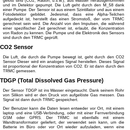
gelöst sind (CO2, Radon, u.s.w.), aus Wasser herausgenommen
und im Detektor gepumpt. Die Luft geht durch den M_58 dank
einer Pumpe. Der Sensor ist aus einem Szintillator und aus einem
Fotodetektor gebildet. Jedesmal, dass eine Alpha-Teilchen
aufgedeckt ist, herstellt das einen Stromstoß, der vom TRMC
gerechnet sein wird. Die Anzahl von den Impulsen, die während
einer spezifischer Zeit gerechnet ist, erlaubt, die Konzentration
von Radon zu kennen. Die Pumpe und die Elektronik des Sensors
sind durch den TRMC geprüft.
CO2 Sensor
Die Luft, die durch die Pumpe bewegt ist, geht durch den CO2
Sensor Dieser wird ein analoges Signal herstellen. Dieses Signal
ist proportional der Konzentration von CO2. Er ist dann durch den
TRMC gemessen.
TDGP (Total Dissolved Gas Pressure)
Der Sensor TDGP ist ins Wasser eingetaucht. Dank seinem Rohr
von Silikon wird er den Druck von aufgelöste Gas messen. Das
Signal ist dann durch TRMC gespeichert.
Der Benutzer kann die Daten lesen entweder vor Ort, mit einem
laptop und eine USB-Verbindung, oder mit einer Fernverbindung
GSM oder GPRS. Der TRMC ist ebenfalls mit einem
Wandtransformator geliefert, der verwendet sein kann, um die
Batterie im Büro oder vor Ort wieder aufzuladen, wenn eine