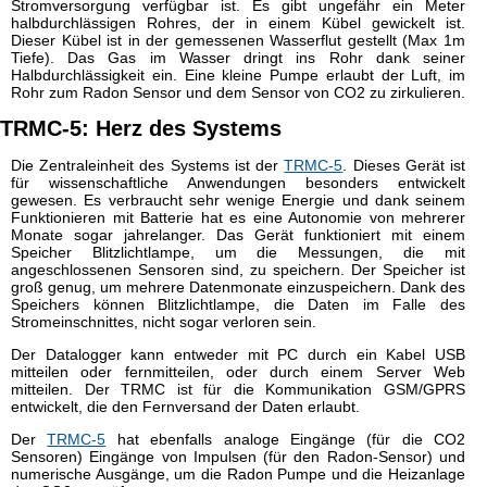
Stromversorgung verfügbar ist. Es gibt ungefähr ein Meter
halbdurchlässigen Rohres, der in einem Kübel gewickelt ist.
Dieser Kübel ist in der gemessenen Wasserflut gestellt (Max 1m
Tiefe). Das Gas im Wasser dringt ins Rohr dank seiner
Halbdurchlässigkeit ein. Eine kleine Pumpe erlaubt der Luft, im
Rohr zum Radon Sensor und dem Sensor von CO2 zu zirkulieren.
TRMC-5: Herz des Systems
Die Zentraleinheit des Systems ist der
TRMC-5
. Dieses Gerät ist
für wissenschaftliche Anwendungen besonders entwickelt
gewesen. Es verbraucht sehr wenige Energie und dank seinem
Funktionieren mit Batterie hat es eine Autonomie von mehrerer
Monate sogar jahrelanger. Das Gerät funktioniert mit einem
Speicher Blitzlichtlampe, um die Messungen, die mit
angeschlossenen Sensoren sind, zu speichern. Der Speicher ist
groß genug, um mehrere Datenmonate einzuspeichern. Dank des
Speichers können Blitzlichtlampe, die Daten im Falle des
Stromeinschnittes, nicht sogar verloren sein.
Der Datalogger kann entweder mit PC durch ein Kabel USB
mitteilen oder fernmitteilen, oder durch einem Server Web
mitteilen. Der TRMC ist für die Kommunikation GSM/GPRS
entwickelt, die den Fernversand der Daten erlaubt.
Der
TRMC-5
hat ebenfalls analoge Eingänge (für die CO2
Sensoren) Eingänge von Impulsen (für den Radon-Sensor) und
numerische Ausgänge, um die Radon Pumpe und die Heizanlage