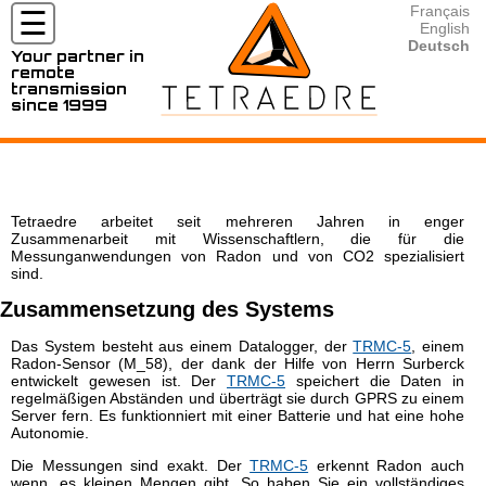
Français
☰
English
Deutsch
Your partner in
remote
MÄRKTE
transmission
since 1999
UND
ANWENDUNGEN
⦿ Messsytem für die Hydrogeologie
⦿ Compteurs / sondes compatibles avec Tetraedre
⦿ Alle Produkte zu vermieten
⦿ Herunterladen, Download
⦿ Kontakt
⦿ Messsystem Radon und CO2
⦿ Alle Produkte
⦿ Location Fluorimètre / Fluorometer
⦿ Documentation
⦿ Nos partenaires
PRODUKTE
⦿ Geotechnik
⦿ TRMC-19-F 4G
⦿ Location / Rental TRMC-Tube 4G
⦿ Developer's corner
Tetraedre arbeitet seit mehreren Jahren in enger
⦿ Unsere Anwendungen für Wasser
⦿ TRMC-5-K 4G
⦿ Location / Rental Radar Vega
⦿ UNIX timestamp
Zusammenarbeit mit Wissenschaftlern, die für die
LOCATIONS
⦿ Wasserversorgung/Netzverwaltung
⦿ TRMC-1 wM-Bus OMS 4G
⦿ Rental TPM-1 Pressure Mobile
⦿ XML
Messunganwendungen von Radon und von CO2 spezialisiert
sind.
⦿ Ablesen der Wasserzähler
⦿ ... (mehr)
⦿ Outils de calcul
HILFSMITTEL
⦿ Überwachung und Druck des Wassernetzes
Zusammensetzung des Systems
⦿ Wasser Produktion
KONTAKT
Das System besteht aus einem Datalogger, der
TRMC-5
, einem
⦿ Unsere Aktivitäten für Gas
Radon-Sensor (M_58), der dank der Hilfe von Herrn Surberck
⦿ Ablesung der Gaszähler
entwickelt gewesen ist. Der
TRMC-5
speichert die Daten in
⦿ Überwachungssystem des Gasnetzes
regelmäßigen Abständen und überträgt sie durch GPRS zu einem
Server fern. Es funktionniert mit einer Batterie und hat eine hohe
⦿ Fernablesung von Mengenumwerter
Autonomie.
⦿ Gasversorgung
Die Messungen sind exakt. Der
TRMC-5
erkennt Radon auch
⦿ Umwelt
wenn, es kleinen Mengen gibt. So haben Sie ein vollständiges