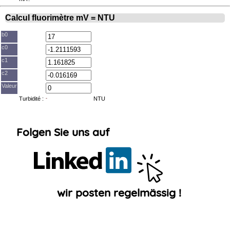
⦿ Entsorgung
Folgen
Calcul fluorimètre mV = NTU
Sie
uns
auf
b0
Linkedin
!
c0
c1
c2
Valeur
Turbidité :
-
NTU