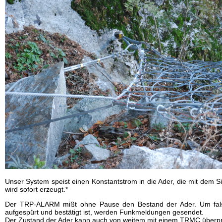
⦿ Gasversorgung
⦿ Umwelt
Folgen
Sie
⦿ Entsorgung
uns
auf
Linkedin
!
Unser System speist einen Konstantstrom in die Ader, die mit dem Si
wird sofort erzeugt.*
Der TRP-ALARM mißt ohne Pause den Bestand der Ader. Um falsc
aufgespürt und bestätigt ist, werden Funkmeldungen gesendet.
Der Zustand der Ader kann auch von weitem mit einem TRMC überpr