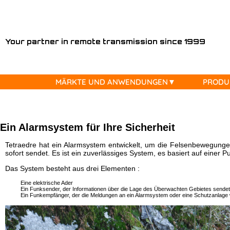
MÄRKTE
Your partner in remote transmission since 1999
UND
ANWENDUNGEN
MÄRKTE UND ANWENDUNGEN
PRODU
PRODUKTE
⦿ Messsytem für die Hydrogeologie
⦿ Compteurs / sondes compatibles avec Tetraedre
⦿ Alle Produkte zu vermieten
⦿ Herunterladen, Download
⦿ Kontakt
⦿ Messsystem Radon und CO2
⦿ Alle Produkte
⦿ Location Fluorimètre / Fluorometer
⦿ Documentation
⦿ Nos partenaires
LOCATIONS
⦿ Geotechnik
⦿ TRMC-19-F 4G
⦿ Location / Rental TRMC-Tube 4G
⦿ Developer's corner
Ein Alarmsystem für Ihre Sicherheit
⦿ Unsere Anwendungen für Wasser
⦿ TRMC-5-K 4G
⦿ Location / Rental Radar Vega
⦿ UNIX timestamp
HILFSMITTEL
⦿ Wasserversorgung/Netzverwaltung
⦿ TRMC-1 wM-Bus OMS 4G
⦿ Rental TPM-1 Pressure Mobile
⦿ XML
Tetraedre hat ein Alarmsystem entwickelt, um die Felsenbewegung
⦿ Ablesen der Wasserzähler
⦿ ... (mehr)
⦿ Outils de calcul
sofort sendet. Es ist ein zuverlässiges System, es basiert auf einer 
KONTAKT
⦿ Überwachung und Druck des Wassernetzes
Das System besteht aus drei Elementen :
⦿ Wasser Produktion
Eine elektrische Ader
⦿ Unsere Aktivitäten für Gas
Ein Funksender, der Informationen über die Lage des Überwachten Gebietes sendet
Ein Funkempfänger, der die Meldungen an ein Alarmsystem oder eine Schutzanlage we
⦿ Ablesung der Gaszähler
⦿ Überwachungssystem des Gasnetzes
⦿ Fernablesung von Mengenumwerter